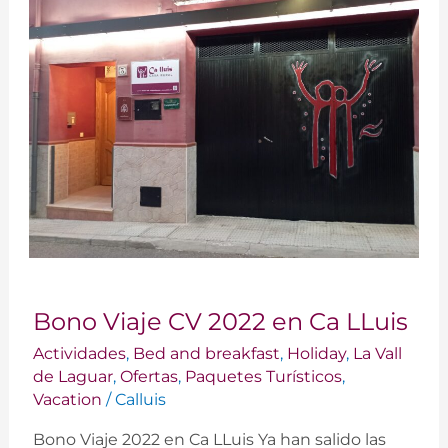
Bono
Bono Viaje CV 2022 en Ca LLuis
Viaje
CV
Actividades
,
Bed and breakfast
,
Holiday
,
La Vall
2022
de Laguar
,
Ofertas
,
Paquetes Turísticos
,
en
Vacation
/
Calluis
Ca
Bono Viaje 2022 en Ca LLuis Ya han salido las