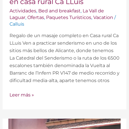
en casa rural Ca LLuis
masaje
Actividades
,
Bed and breakfast
,
La Vall de
completo
Laguar
,
Ofertas
,
Paquetes Turísticos
,
Vacation
/
en
Calluis
casa
Regalo de un masaje completo en Casa rural Ca
rural
LLuis Ven a practicar senderismo en uno de los
Ca
sitios más bellos de Alicante, donde tenemos
LLuis
La Catedral del Senderismo o la ruta de los 6500
escalones también denominada la Vuelta al
Barranc de l’Infern PR V147 de medio recorrido y
dificultad media-alta, aparte tenemos otros
Leer más »