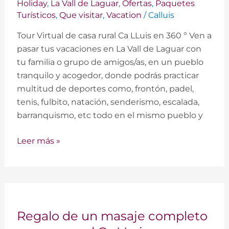
Holiday
,
La Vall de Laguar
,
Ofertas
,
Paquetes
y
Turísticos
,
Que visitar
,
Vacation
/
Calluis
Montaña
Tour Virtual de casa rural Ca LLuis en 360 º Ven a
en
pasar tus vacaciones en La Vall de Laguar con
familia
tu familia o grupo de amigos/as, en un pueblo
tranquilo y acogedor, donde podrás practicar
multitud de deportes como, frontón, padel,
tenis, fulbito, natación, senderismo, escalada,
barranquismo, etc todo en el mismo pueblo y
Leer más »
Regalo
Regalo de un masaje completo
de
un