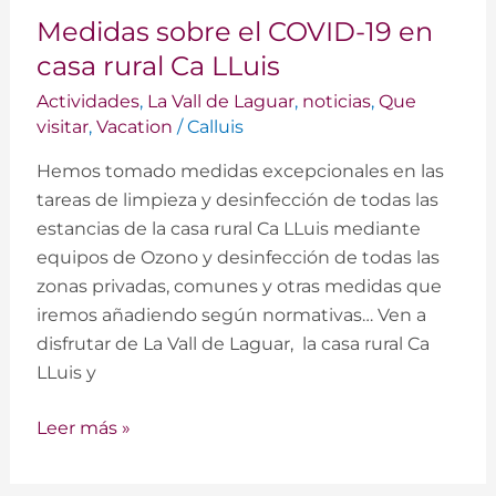
Medidas
Medidas sobre el COVID-19 en
sobre
el
casa rural Ca LLuis
COVID-
Actividades
,
La Vall de Laguar
,
noticias
,
Que
19
visitar
,
Vacation
/
Calluis
en
Hemos tomado medidas excepcionales en las
casa
tareas de limpieza y desinfección de todas las
rural
estancias de la casa rural Ca LLuis mediante
Ca
equipos de Ozono y desinfección de todas las
LLuis
zonas privadas, comunes y otras medidas que
iremos añadiendo según normativas… Ven a
disfrutar de La Vall de Laguar, la casa rural Ca
LLuis y
Leer más »