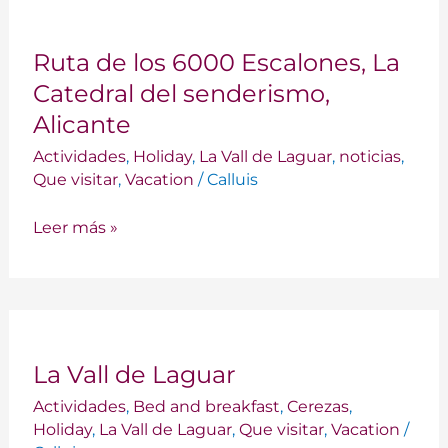
Ruta
Ruta de los 6000 Escalones, La
de
los
Catedral del senderismo,
6000
Alicante
Escalones,
Actividades
,
Holiday
,
La Vall de Laguar
,
noticias
,
La
Que visitar
,
Vacation
/
Calluis
Catedral
del
Leer más »
senderismo,
Alicante
La
La Vall de Laguar
Vall
de
Actividades
,
Bed and breakfast
,
Cerezas
,
Laguar
Holiday
,
La Vall de Laguar
,
Que visitar
,
Vacation
/