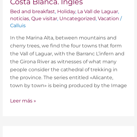
Costa Blanca. Ingles
Laguar
Bed and breakfast
,
Holiday
,
La Vall de Laguar
,
en
noticias
,
Que visitar
,
Uncategorized
,
Vacation
/
Alicante
Calluis
La
In the Marina Alta, between mountains and
Costa
cherry trees, we find the four towns that form
Blanca.
the Vall of Laguar, with the Barranc L’infern and
Ingles
the Girona River as witnesses of what many
people consider the cathedral of trekking in
the province. The series entitled «Alicante,
town by town» is being produced by the Image
Leer más »