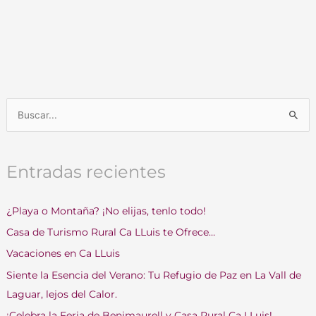
B
u
s
Entradas recientes
c
a
¿Playa o Montaña? ¡No elijas, tenlo todo!
r
Casa de Turismo Rural Ca LLuis te Ofrece…
p
o
Vacaciones en Ca LLuis
r
Siente la Esencia del Verano: Tu Refugio de Paz en La Vall de
:
Laguar, lejos del Calor.
¡Celebra la Feria de Benimaurell y Casa Rural Ca LLuis!