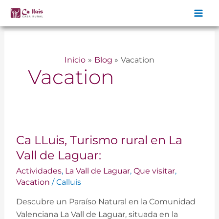
Ir
al
contenido
Inicio
Blog
Vacation
Vacation
Ca
Ca LLuis, Turismo rural en La
LLuis,
Turismo
Vall de Laguar:
rural
Actividades
,
La Vall de Laguar
,
Que visitar
,
en
Vacation
/
Calluis
La
Descubre un Paraíso Natural en la Comunidad
Vall
Valenciana La Vall de Laguar, situada en la
de