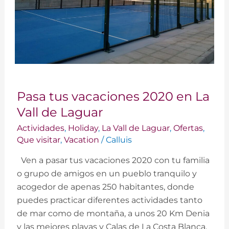
Pasa
Pasa tus vacaciones 2020 en La
tus
vacaciones
Vall de Laguar
2020
Actividades
,
Holiday
,
La Vall de Laguar
,
Ofertas
,
en
Que visitar
,
Vacation
/
Calluis
La
Ven a pasar tus vacaciones 2020 con tu familia
Vall
o grupo de amigos en un pueblo tranquilo y
de
acogedor de apenas 250 habitantes, donde
Laguar
puedes practicar diferentes actividades tanto
de mar como de montaña, a unos 20 Km Denia
y las mejores playas y Calas de La Costa Blanca.