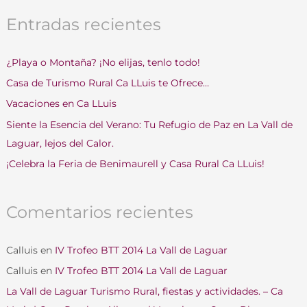
s
Entradas recientes
c
a
¿Playa o Montaña? ¡No elijas, tenlo todo!
r
Casa de Turismo Rural Ca LLuis te Ofrece…
p
o
Vacaciones en Ca LLuis
r
Siente la Esencia del Verano: Tu Refugio de Paz en La Vall de
:
Laguar, lejos del Calor.
¡Celebra la Feria de Benimaurell y Casa Rural Ca LLuis!
Comentarios recientes
Calluis
en
IV Trofeo BTT 2014 La Vall de Laguar
Calluis
en
IV Trofeo BTT 2014 La Vall de Laguar
La Vall de Laguar Turismo Rural, fiestas y actividades. – Ca