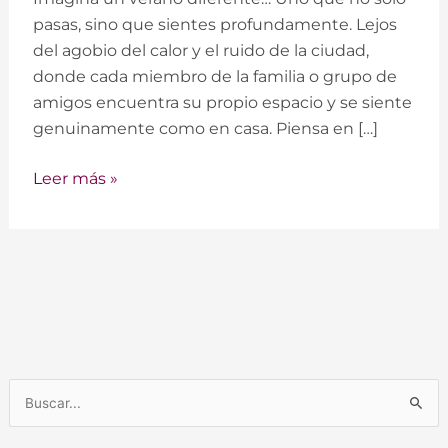
Paz
pasas, sino que sientes profundamente. Lejos
en
del agobio del calor y el ruido de la ciudad,
La
donde cada miembro de la familia o grupo de
Vall
amigos encuentra su propio espacio y se siente
de
genuinamente como en casa. Piensa en […]
Laguar,
lejos
Leer más »
del
Calor.
B
u