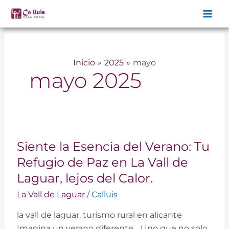
Ir
al
contenido
Inicio
2025
mayo
mayo 2025
Siente
Siente la Esencia del Verano: Tu
la
Esencia
Refugio de Paz en La Vall de
del
Laguar, lejos del Calor.
Verano:
La Vall de Laguar
/
Calluis
Tu
Refugio
la vall de laguar, turismo rural en alicante
de
Imagina un verano diferente… Uno que no solo