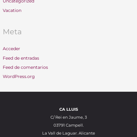
Uncategorized
Vacation
Meta
Acceder
Feed de entradas
Feed de comentarios
WordPress.org
CA LLUIS
C/ Rei en Jaume, 3
03791 Campell.
La Vall de Laguar. Alicante