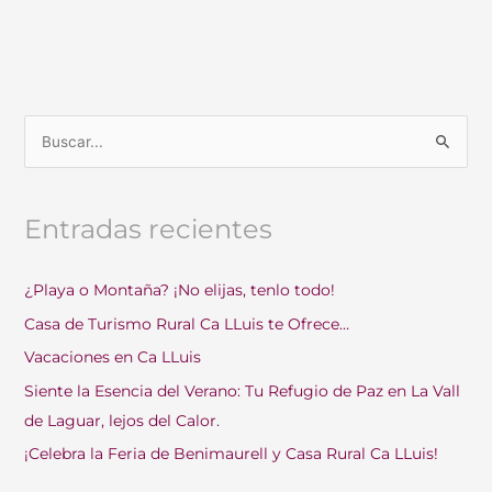
B
u
s
Entradas recientes
c
a
¿Playa o Montaña? ¡No elijas, tenlo todo!
r
Casa de Turismo Rural Ca LLuis te Ofrece…
p
o
Vacaciones en Ca LLuis
r
Siente la Esencia del Verano: Tu Refugio de Paz en La Vall
:
de Laguar, lejos del Calor.
¡Celebra la Feria de Benimaurell y Casa Rural Ca LLuis!