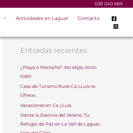
638 040 689
r
Actividades en Laguar
Contacto
B
u
s
Entradas recientes
c
a
¿Playa o Montaña? ¡No elijas, tenlo
r
todo!
p
Casa de Turismo Rural Ca LLuis te
o
Ofrece…
r
Vacaciones en Ca LLuis
:
Siente la Esencia del Verano: Tu
Refugio de Paz en La Vall de Laguar,
lejos del Calor.