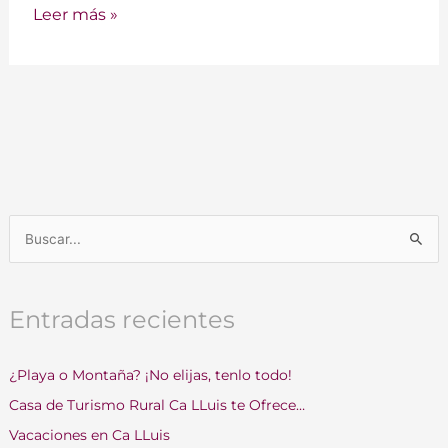
Leer más »
B
u
s
Entradas recientes
c
a
¿Playa o Montaña? ¡No elijas, tenlo todo!
r
Casa de Turismo Rural Ca LLuis te Ofrece…
p
o
Vacaciones en Ca LLuis