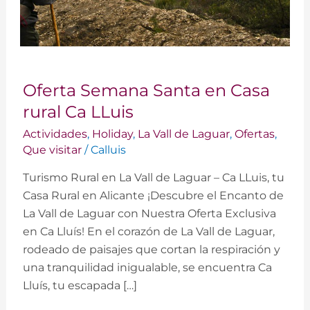
Oferta
Oferta Semana Santa en Casa
Semana
Santa
rural Ca LLuis
en
Actividades
,
Holiday
,
La Vall de Laguar
,
Ofertas
,
Casa
Que visitar
/
Calluis
rural
Turismo Rural en La Vall de Laguar – Ca LLuis, tu
Ca
Casa Rural en Alicante ¡Descubre el Encanto de
LLuis
La Vall de Laguar con Nuestra Oferta Exclusiva
en Ca Lluís! En el corazón de La Vall de Laguar,
rodeado de paisajes que cortan la respiración y
una tranquilidad inigualable, se encuentra Ca
Lluís, tu escapada […]